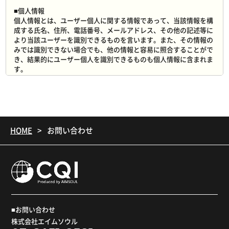
■個人情報
個人情報とは、ユーザー個人に関する情報であって、当該情報を構
成する氏名、住所、電話番号、メールアドレス、その他の記述等に
より当該ユーザーを識別できるものを言います。また、その情報の
みでは識別できない場合でも、他の情報と容易に照合することがで
き、結果的にユーザー個人を識別できるものも個人情報に含まれま
す。
■個人情報の利用目的
個人情報取得とその利用目的は以下の通りであり、必要な範囲内で
取得しています。
（1）お申し込みいただいた方に、当該商品などをご提供するため
（2）上記を行う上で必要な情報の確認やご案内をするため
HOME
お問い合わせ
（3）電話、電子メールなどを通じて当社が提供する各種サービス
情報を提供するため
（4）当社のサービス向上・改善、新しいサービスの開発目的の各
種アンケート等にご協力いただくため
■個人情報の第三者への開示
原則として、利用者の個人情報について、利用者本人の同意を得ず
に第三者に開示することはいたしません。提供先・提供情報の内容
を特定した上で、利用者の同意を得た場合に限り開示します。ただ
■お問い合わせ
し以下の場合は、関係法令に反しない範囲で、利用者の同意なく利
株式会社エイムソウル
用者の個人情報を開示することがあります。