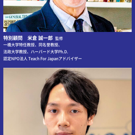
特別顧問 米倉 誠一郎
監修
一橋大学特任教授、同名誉教授、
法政大学教授、ハーバード大学Ph.D.
認定NPO法人 Teach For Japanアドバイザー