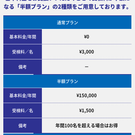
なる「半額プラン」の
2種類をご用意しております。
通常プラン
¥0
基本料金/年間
¥3,000
受検料／名
－
備考
半額プラン
¥150,000
基本料金/年間
¥1,500
受検料／名
年間100名を超える場合はお得
備考