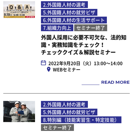
（2） 人命、身体又は財産の保護のために必
2.外国籍人材の選考
5.外国籍人材の就労ビザ
要があり、本人の同意を得ることが困難であ
6.外国籍人材の生活サポート
る場合
7.組織力向上
セミナー終了
（3） 公衆衛生の向上又は児童の健全な育成
外国人採用に必要不可欠な、法的知
推進のために特に必要があり、利用者本人の
識・実務知識をチェック！
同意を得ることが困難である場合
チェッククイズ＆解説セミナー
（4） 国の機関もしくは地方公共団体または
2022年9月20日（火）13:00～14:00
その委託を受けた者が行う法令の定める事務
WEBセミナー
遂行に協力する必要があり、利用者本人の同
READ MORE
意を得ることで当該事務に支障を及ぼすおそ
れがある場合
2.外国籍人材の選考
（5） 裁判所、検察庁、警察、弁護士会、消
5.外国籍人材の就労ビザ
費者センターまたはこれらに準じた権限を有
8.特別編（技能実習生・特定技能）
する機関から、個人情報についての開示を求
セミナー終了