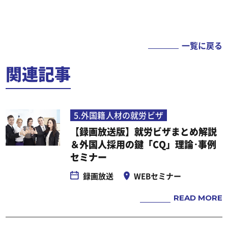
情報を提供するため
（4）当社及びセミナー共催企業のサービス
向上・改善、新しいサービスの開発目的の各
一覧に戻る
種アンケート等にご協力いただくため
関連記事
■個人情報の第三者提供
当社は利用者の個人情報について、利用者本
人の同意に基づき、ご登録いただいた本人情
5.外国籍人材の就労ビザ
報、所属企業情報、連絡先情報を、セミナー
【録画放送版】就労ビザまとめ解説
共催企業に対し、第三者提供します。また以
＆外国人採用の鍵「CQ」理論･事例
下の場合は、関係法令に反しない範囲で、利
セミナー
用者の同意なく利用者の個人情報を開示する
録画放送
WEBセミナー
ことがあります。
READ MORE
（1） 利用者が第三者に不利益を及ぼすと当
社が判断した場合