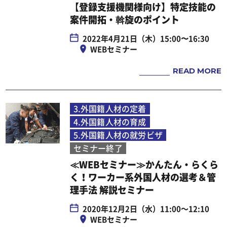
められた場合
【登録支援機関様向け】特定技能の
案件開拓・斡旋のポイント
（6） 利用者本人から明示的に第三者への開
示または提供を求められた場合。
2022年4月21日（木）15:00〜16:30
WEBセミナー
（7） 法令により開示または提供が許容され
ている場合
READ MORE
■免責
第三者による個人情報の取得に関し、以下の
3.外国籍人材の定着
場合当社は何らの責任を負いません。
4.外国籍人材の育成
（1） 利用者自らが当サービスの機能または
5.外国籍人材の就労ビザ
セミナー終了
別の手段を用いて特定の企業に個人情報を明
≪WEBセミナー≫かんたん・らくら
らかにする場合
く！ワーカー系外国人材の選考＆管
（2） 利用者自ら、またはその他の利用者が
理手法 解説セミナー
当サービスに入力した情報により、偶然に本
2020年12月2日（水）11:00～12:10
人が特定できてしまった場合
WEBセミナー