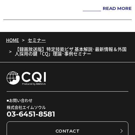
（3） 当サービスからリンクされる外部サイ
READ MORE
トにおいて、利用者自らが個人情報が提供
し、またそれが利用された場合
（4） 利用者本人以外が利用者個人を識別で
HOME
セミナー
きる情報（ID・パスワードなど）を入手した
【録画放送版】特定技能ビザ 基本解説･最新情報＆外国
場合
人採用の鍵「CQ」理論･事例セミナー
■外部委託について
当社は個人情報の取り扱いの全部または一部
を外部に委託する場合があります。委託を行
う場合には、充分な個人情報保護水準を確保
していることを条件として委託先を選定し、
■お問い合わせ
株式会社エイムソウル
機密保持に関する契約を結びます。また、当
03-6451-8581
該委託先における管理については必要かつ適
切な監督を行います。
CONTACT