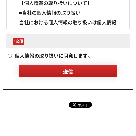
【個人情報の取り扱いについて】
■当社の個人情報の取り扱い
当社における個人情報の取り扱いは個人情報
保護方針に基づいて行われます。
■個人情報の利用目的
*
個人情報取得とその利用目的は以下の通りで
個人情報の取り扱いに同意します。
あり、必要な範囲内で取得しています。
（1）お申し込みいただいた方に、当社及び
セミナー共催企業の商品または説明資料など
をご提供するため
（2）上記を行う上で必要な情報の確認やご
案内をするため
（3）電話、電子メールなどを通じて当社及
びセミナー共催企業が提供する各種サービス