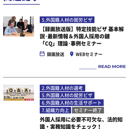
5.外国籍人材の就労ビザ
【録画放送版】特定技能ビザ 基本解
説･最新情報＆外国人採用の鍵
「CQ」理論･事例セミナー
録画放送
WEBセミナー
READ MORE
2.外国籍人材の選考
5.外国籍人材の就労ビザ
6.外国籍人材の生活サポート
7.組織力向上
セミナー終了
外国人採用に必要不可欠な、法的知
識・実務知識をチェック！