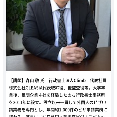
【講師】森山 敬 氏 行政書士法人Climb 代表社員
株式会社GLEASiA代表取締役、他監査役等。大学卒
業後、民間企業４社を経験したのち行政書士事務所
を2011年に設立。設立以来一貫して外国人のビザ申
請業務を専門とし、年間約1,000件のビザ申請業務に
携わる。著書に「訪日外国人観光客ビジネスがよ～