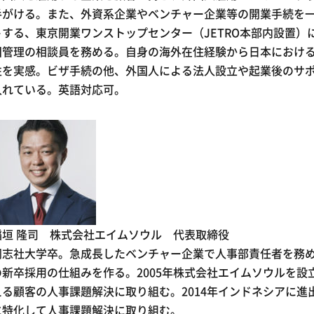
手がける。また、外資系企業やベンチャー企業等の開業手続を
トする、東京開業ワンストップセンター（JETRO本部内設置）
国管理の相談員を務める。自身の海外在住経験から日本におけ
性を実感。ビザ手続の他、外国人による法人設立や起業後のサ
入れている。英語対応可。
稲垣 隆司 株式会社エイムソウル 代表取締役
同志社大学卒。急成長したベンチャー企業で人事部責任者を務め
の新卒採用の仕組みを作る。2005年株式会社エイムソウルを設立
える顧客の人事課題解決に取り組む。2014年インドネシアに進
に特化して人事課題解決に取り組む。