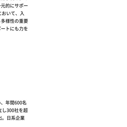
一元的にサポー
において、入
る多様性の重要
ポートにも力を
、年間600名
し300社を超
出。日系企業