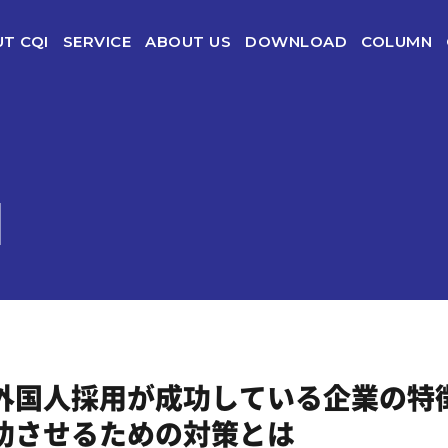
T CQI
SERVICE
ABOUT US
DOWNLOAD
COLUMN
CQI（グローバル採用適性検査）
CQI-Ⅱ（外国人受け入れ力診断＆受け入れ研修）
CQI-Ⅲ（グローバルマインド診断&トレーニング）
N
グローバル研修with CQI
CQI人材サービス企業向け
CQI組織分析
外国人採用が成功している企業の特
功させるための対策とは