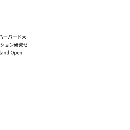
、ハーバード大
ーション研究セ
nd Open