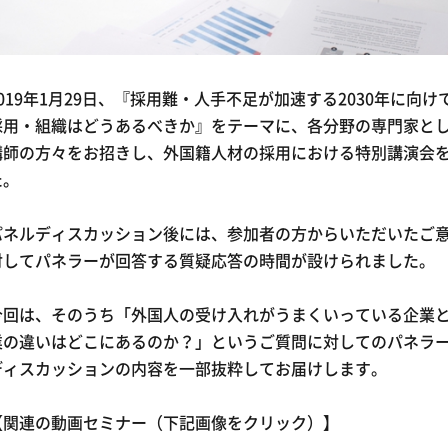
2019年1月29日、『採用難・人手不足が加速する2030年に向
採用・組織はどうあるべきか』をテーマに、各分野の専門家と
講師の方々をお招きし、外国籍人材の採用における特別講演会
た。
パネルディスカッション後には、参加者の方からいただいたご
対してパネラーが回答する質疑応答の時間が設けられました。
今回は、そのうち「外国人の受け入れがうまくいっている企業
業の違いはどこにあるのか？」というご質問に対してのパネラ
ディスカッションの内容を一部抜粋してお届けします。
【関連の動画セミナー（下記画像をクリック）】