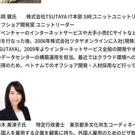
畝岡 健氏 株式会社TSUTAYA IT本部 SREユニットユニットリ
オフショア開発室 ユニットリーダー
ITベンチャーのインターネットサービスや大手小売ECサイトな
用を行なった後、2006年株式会社ツタヤオンラインに入社(現
TSUTAYA)。2009年よりインターネットサービス全般の開発
のデータセンターの構築運用を担当。最近ではクラウド環境への
獲得のため、ベトナムでのオフショア開発・人材採用など行っ
鈴木 美津子氏 特定行政書士 東京都多文化共生コーディネ
外国人を雇用する企業を顧客に持ち、外国人雇用のためのビザ