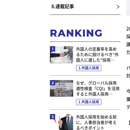
8.連載記事
RANKING
外国人の定着率を高め
るために設けるべき“外
国人に適した”採用…
1.外国人採用
なぜ、グローバル採用
適性検査「CQI」を活用
すると外国人採用…
1.外国人採用
外国人採用を始める前
に、人事担当者が考え
るべきポイント