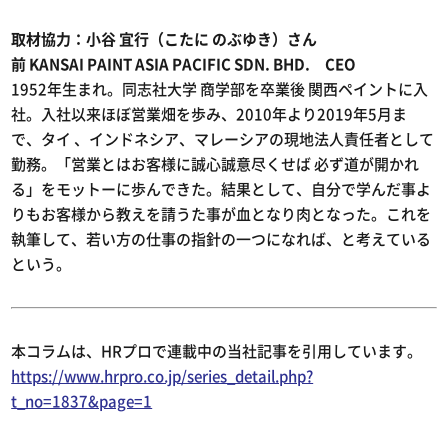
取材協力：小谷 宜行（こたに のぶゆき）さん
前 KANSAI PAINT ASIA PACIFIC SDN. BHD. CEO
1952年生まれ。同志社大学 商学部を卒業後 関西ペイントに入
社。入社以来ほぼ営業畑を歩み、2010年より2019年5月ま
で、タイ 、インドネシア、マレーシアの現地法人責任者として
勤務。「営業とはお客様に誠心誠意尽くせば 必ず道が開かれ
る」をモットーに歩んできた。結果として、自分で学んだ事よ
りもお客様から教えを請うた事が血となり肉となった。これを
執筆して、若い方の仕事の指針の一つになれば、と考えている
という。
本コラムは、HRプロで連載中の当社記事を引用しています。
https://www.hrpro.co.jp/series_detail.php?
t_no=1837&page=1