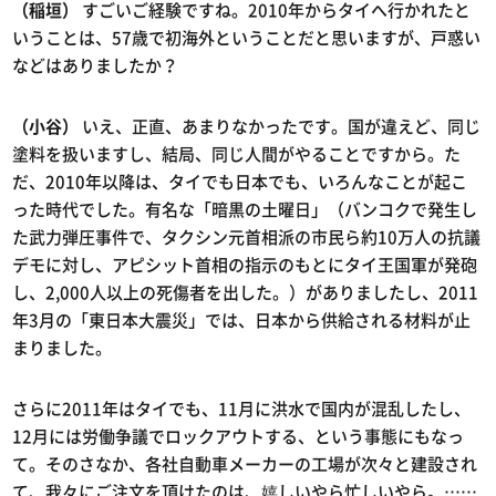
（稲垣）
すごいご経験ですね。2010年からタイへ行かれたと
いうことは、57歳で初海外ということだと思いますが、戸惑い
などはありましたか？
（小谷）
いえ、正直、あまりなかったです。国が違えど、同じ
塗料を扱いますし、結局、同じ人間がやることですから。た
だ、2010年以降は、タイでも日本でも、いろんなことが起こ
った時代でした。有名な「暗黒の土曜日」（バンコクで発生し
た武力弾圧事件で、タクシン元首相派の市民ら約10万人の抗議
デモに対し、アピシット首相の指示のもとにタイ王国軍が発砲
し、2,000人以上の死傷者を出した。）がありましたし、2011
年3月の「東日本大震災」では、日本から供給される材料が止
まりました。
さらに2011年はタイでも、11月に洪水で国内が混乱したし、
12月には労働争議でロックアウトする、という事態にもなっ
て。そのさなか、各社自動車メーカーの工場が次々と建設され
て、我々にご注文を頂けたのは、嬉しいやら忙しいやら。……