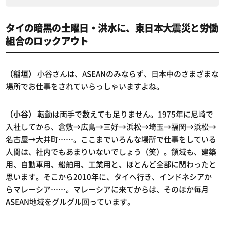
タイの暗黒の土曜日・洪水に、東日本大震災と労働
組合のロックアウト
（稲垣）
小谷さんは、ASEANのみならず、日本中のさまざまな
場所でお仕事をされていらっしゃいますよね。
（小谷）
転勤は両手で数えても足りません。1975年に尼崎で
入社してから、倉敷→広島→三好→浜松→埼玉→福岡→浜松→
名古屋→大井町……。ここまでいろんな場所で仕事をしている
人間は、社内でもあまりいないでしょう（笑）。領域も、建築
用、自動車用、船舶用、工業用と、ほとんど全部に関わったと
思います。そこから2010年に、タイへ行き、インドネシアか
らマレーシア……。マレーシアに来てからは、そのほか毎月
ASEAN地域をグルグル回っています。