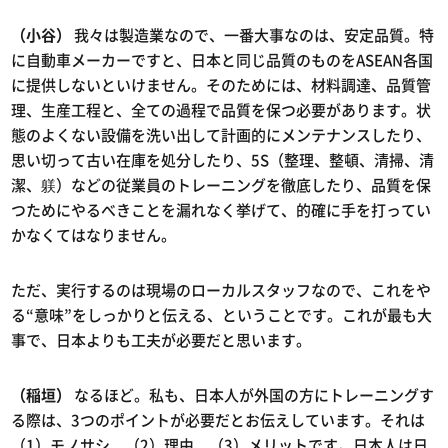
（小谷）
我々は製造業なので、一番大事なのは、安定品質。特
に自動車メーカーですと、日本と同じ品質のものをASEAN各国
に提供しないといけません。そのためには、材料調達、品質管
理、生産工程と、全ての過程で品質を保つ必要があります。状
態のよくない設備を洗い出して計画的にメンテナンスしたり、
思い切って古い在庫を処分したり、5S（整理、整頓、清掃、清
潔、躾）などの従業員のトレーニングを徹底したり、品質を保
つためにやるべきことを漏れなく挙げて、的確に手を打ってい
かなくてはなりません。
ただ、実行するのは現場のローカルスタッフなので、これをや
る“意味”をしっかりと伝える、ということです。これが最も大
事で、日本よりも工夫が必要だと思います。
（稲垣）
なるほど。私も、日本人が外国の方にトレーニングす
る際は、3つのポイントが必要だとお伝えしています。それは
（1）モノサシ、（2）理由、（3）メリットです。日本人は日