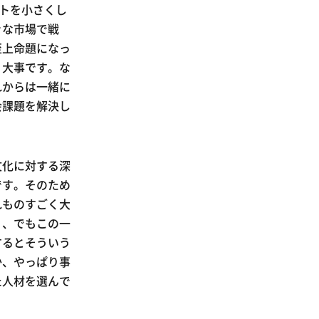
ットを小さくし
きな市場で戦
至上命題になっ
く大事です。な
れからは一緒に
会課題を解決し
文化に対する深
です。そのため
れものすごく大
」、でもこの一
するとそういう
か、やっぱり事
た人材を選んで