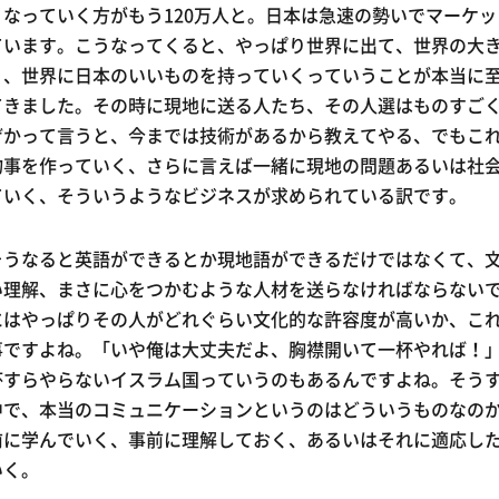
くなっていく方がもう120万人と。日本は急速の勢いでマーケ
ています。こうなってくると、やっぱり世界に出て、世界の大
う、世界に日本のいいものを持っていくっていうことが本当に
てきました。その時に現地に送る人たち、その人選はものすご
ぜかって言うと、今までは技術があるから教えてやる、でもこ
物事を作っていく、さらに言えば一緒に現地の問題あるいは社
ていく、そういうようなビジネスが求められている訳です。
そうなると英語ができるとか現地語ができるだけではなくて、
い理解、まさに心をつかむような人材を送らなければならない
にはやっぱりその人がどれぐらい文化的な許容度が高いか、こ
事ですよね。「いや俺は大丈夫だよ、胸襟開いて一杯やれば！
杯すらやらないイスラム国っていうのもあるんですよね。そう
中で、本当のコミュニケーションというのはどういうものなの
前に学んでいく、事前に理解しておく、あるいはそれに適応し
いく。