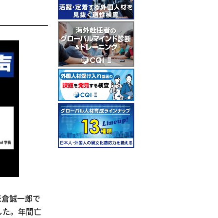
米倉誠一郎で
した。年間亡