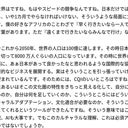
世界はですね、もはやスピードの競争なんですね。日本だけでは
る、いや1カ月でやらなければいけない、そういうような局面に
す。僕の好きなアフリカのことわざで『早く行きたいなら一人
言葉があります。ただ『遠くまで行きたいならみんなで行け』
今これから2050年、世界の人口は100億に達します。その時日
を切って8000 万人ぐらいの人口になっています。その時に世
緒に、あぁ日本があって良かったなと思われるような国際的な
際的なビジネスを展開する。実はそういうことを引っ張ってい
望まれているんです。そのためには、CQIのいいところはです
性あるいはそこの文化圏の特性をきちっと見える化して、自分
いのか、自分は何を足していくのか、こういうところにはどう
チャラルアダプテーション、文化適合が必要なのか、そういう
してくれるというツールができたんですね。そういう意味ではこ
紀、AIも大事です。でもこのカルチャラルな理解、これは必須
のではないでしょうか。