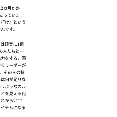
2カ月かか
立っていま
で行け』という
なんです。
本は確実に1億
界の人たちと一
協力をする、国
けるリーダーが
ね、その人の特
には何が足りな
いうようなカル
ことを見える化
れから21世
アイテムになる