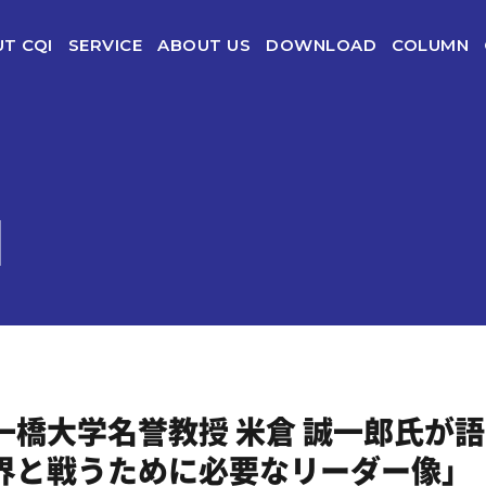
T CQI
SERVICE
ABOUT US
DOWNLOAD
COLUMN
CQI（グローバル採用適性検査）
CQI-Ⅱ（外国人受け入れ力診断＆受け入れ研修）
CQI-Ⅲ（グローバルマインド診断&トレーニング）
N
グローバル研修with CQI
CQI人材サービス企業向け
CQI組織分析
一橋大学名誉教授 米倉 誠一郎氏が
界と戦うために必要なリーダー像」